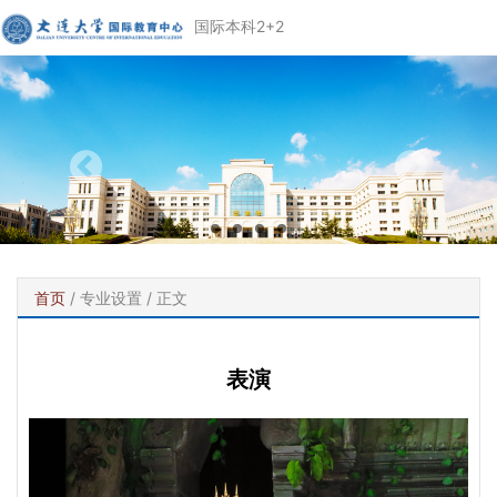
国际本科2+2
首页
/
专业设置
/ 正文
表演